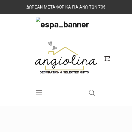
ΔΩΡΕΑΝ ΜΕΤΑΦΟΡΙΚΑ ΓΙΑ ΑΝΩ ΤΩΝ 70€
Clos
(Esc)
ΕΣΠΑ
2014-
www.angiolina.gr
2020
search
Nav
custom
Button
Button