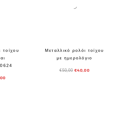
ι τοίχου
Μεταλλικό ρολόι τοίχου
και
με ημερολόγιο
20624
€
40,00
€
50,00
,00