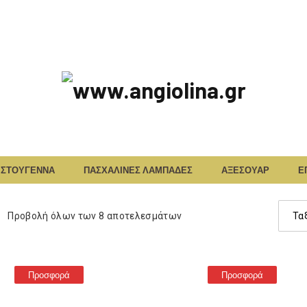
www.angiolina.
Ρ
ΙΣΤΟΥΓΕΝΝΑ
ΠΑΣΧΑΛΙΝΕΣ ΛΑΜΠΑΔΕΣ
ΑΞΕΣΟΥΑΡ
Ε
Ο
Παραγ
Λ
Προβολή όλων των 8 αποτελεσμάτων
κατασ
Ο
Προσφορά
Προσφορά
Γ