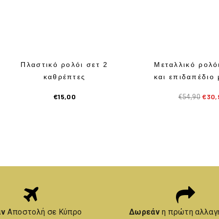
Πλαστικό ρολόι σετ 2
Μεταλλικό ρολό
καθρέπτες
και επιδαπέδιο
€
15,00
€
30,
€
54,90
άν
Αποστολή σε Κύπρο
Δωρεάν
η πρώτη αλλαγ