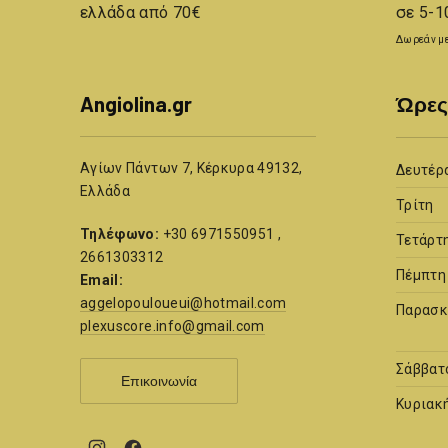
ελλάδα από 70€
σε 5-1
Δωρεάν με
Angiolina.gr
Ώρες
Αγίων Πάντων 7, Κέρκυρα 49132,
Δευτέρ
Ελλάδα
Τρίτη
Τηλέφωνο:
+30 6971550951 ,
Τετάρτ
2661303312
Πέμπτη
Email:
aggelopouloueui@hotmail.com
Παρασκ
plexuscore.info@gmail.com
Σάββατ
Επικοινωνία
Κυριακ