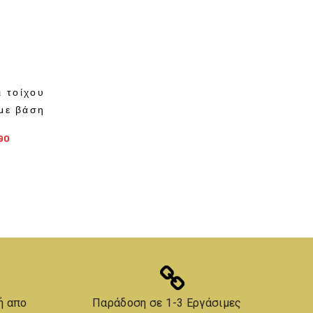
ι τοίχου
 με βάση
90
ή απο
Παράδοση σε 1-3 Εργάσιμες