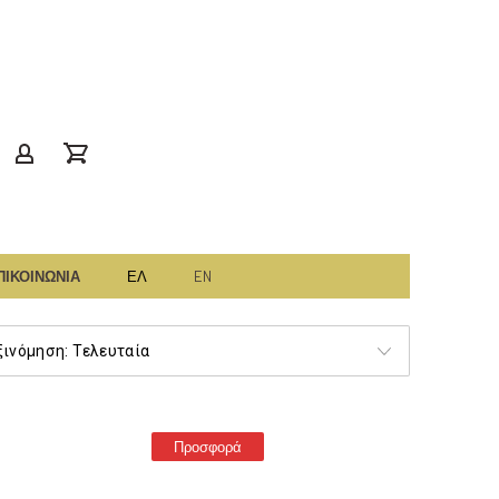
Clos
(Esc)
gr
account
ΠΙΚΟΙΝΩΝΙΑ
ΕΛ
EN
γελία
τήματος
Προσφορά