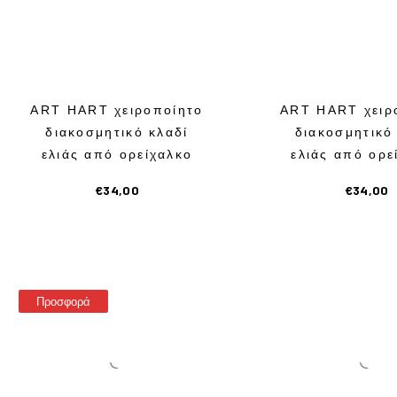
Α
Δ
Ι
ART HART χειροποίητο
ART HART χειρ
Α
διακοσμητικό κλαδί
διακοσμητικό
ελιάς από ορείχαλκο
ελιάς από ορε
Κ
€
34,00
€
34,00
Ο
Σ
Μ
Προσφορά
Η
Τ