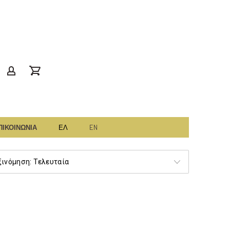
Clos
(Esc)
gr
account
ΠΙΚΟΙΝΩΝΙΑ
ΕΛ
EN
γελία
τήματος