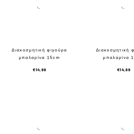
Ρ
Ε
Σ
-
Διακοσμητική φιγούρα
Διακοσμητική 
Δ
μπαλαρίνα 15cm
μπαλαρίνα 
Ι
€
14,99
€
14,99
Α
Φ
Ο
Ρ