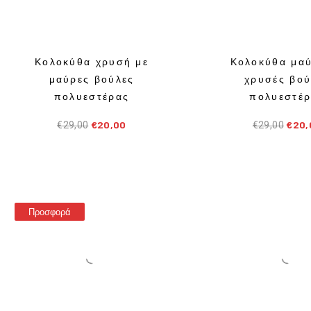
Κολοκύθα χρυσή με
Κολοκύθα μαύ
μαύρες βούλες
χρυσές βού
πολυεστέρας
πολυεστέ
€
20,00
€
20,
€
29,00
€
29,00
Προσφορά