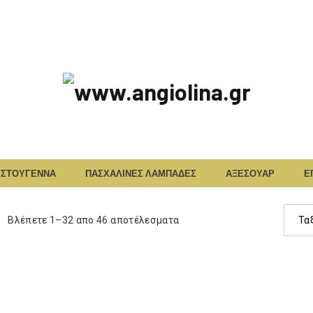
www.angiolina.
Φ
ΙΣΤΟΥΓΕΝΝΑ
ΠΑΣΧΑΛΙΝΕΣ ΛΑΜΠΑΔΕΣ
ΑΞΕΣΟΥΑΡ
Ε
Ι
Παραγ
Γ
Βλέπετε 1–32 απο 46 αποτέλεσματα
κατασ
Ο
Υ