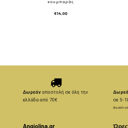
κουμπαράς
€
14,00
Δωρεάν
αποστολή σε όλη την
Δωρε
ελλάδα από 70€
σε 5-1
Δωρεάν με
Angiolina.gr
Ώρες