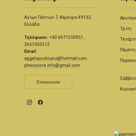
Αγίων Πάντων 7, Κέρκυρα 49132,
Δευτέρ
Ελλάδα
Τρίτη
Τηλέφωνο:
+30 6971550951 ,
Τετάρτ
2661303312
Πέμπτη
Email:
aggelopouloueui@hotmail.com
Παρασκ
plexuscore.info@gmail.com
Σάββατ
Επικοινωνία
Κυριακ
New
New
Window
Window