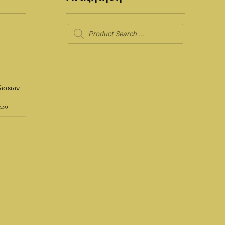
Products
search
ρώσεων
των