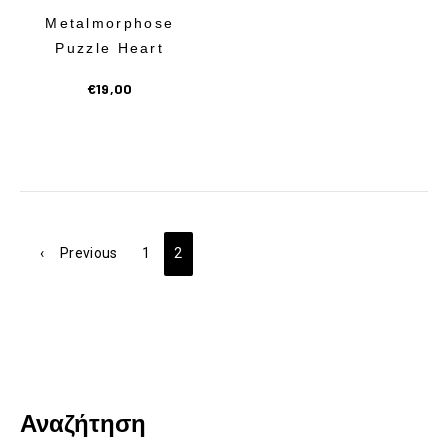
Metalmorphose
Puzzle Heart
Previous
Επό
€
19,00
Previous
1
2
Αναζήτηση