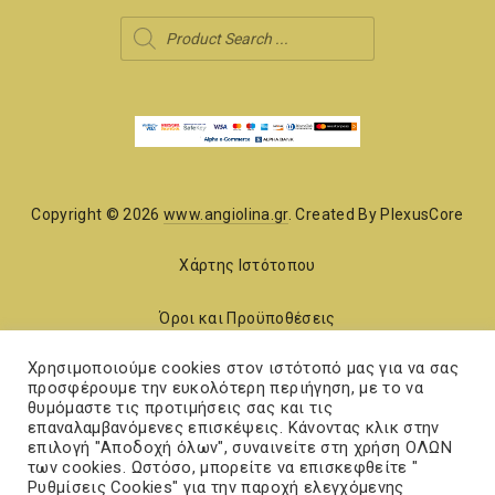
Products
search
Copyright © 2026
www.angiolina.gr
. Created By PlexusCore
Χάρτης Ιστότοπου
Όροι και Προϋποθέσεις
Χρησιμοποιούμε cookies στον ιστότοπό μας για να σας
προσφέρουμε την ευκολότερη περιήγηση, με το να
New
New
θυμόμαστε τις προτιμήσεις σας και τις
Window
Window
επαναλαμβανόμενες επισκέψεις. Κάνοντας κλικ στην
επιλογή "Αποδοχή όλων", συναινείτε στη χρήση ΟΛΩΝ
των cookies. Ωστόσο, μπορείτε να επισκεφθείτε "
back
Ρυθμίσεις Cookies" για την παροχή ελεγχόμενης