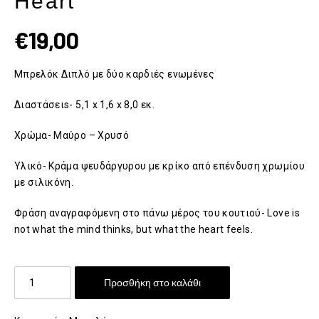
Heart
€
19,00
Μπρελόκ Διπλό με δύο καρδιές ενωμένες
Διαστάσειs- 5,1 x 1,6 x 8,0 εκ.
Χρώμα- Μαύρο – Χρυσό
Υλικό- Κράμα ψευδάργυρου με κρίκο από επένδυση χρωμίου
με σιλικόνη.
Φράση αναγραφόμενη στο πάνω μέρος του κουτιού- Love is
not what the mind thinks, but what the heart feels.
Metalmorphose
Προσθήκη στο καλάθι
Puzzle
Heart