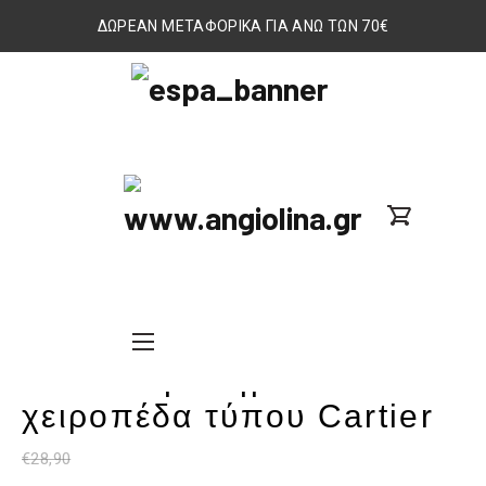
ΔΩΡΕΑΝ ΜΕΤΑΦΟΡΙΚΑ ΓΙΑ ΑΝΩ ΤΩΝ 70€
ΕΣΠΑ
2014-
2020
www.angiolina.gr
Προσφορά
search
Nav
custom
Ατσάλινη ασημένια
Button
Button
χειροπέδα τύπου Cartier
€
28,90