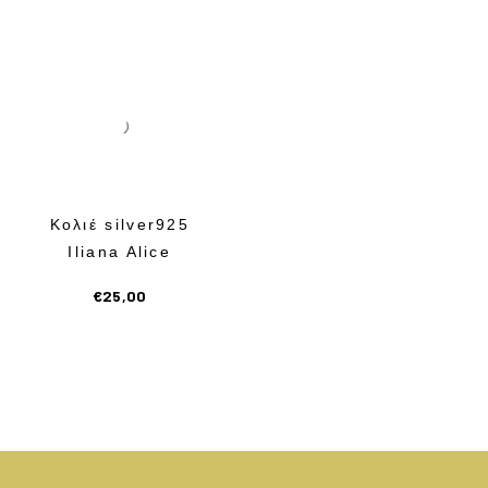
Κολιέ silver925
Iliana Alice
€
25,00