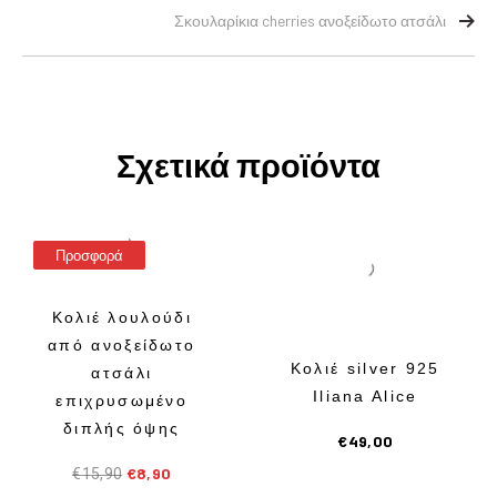
Σκουλαρίκια cherries ανοξείδωτο ατσάλι
Σχετικά προϊόντα
Προσφορά
Κολιέ λουλούδι
από ανοξείδωτο
Κολιέ silver 925
ατσάλι
Iliana Alice
επιχρυσωμένο
διπλής όψης
€
49,00
€
8,90
€
15,90