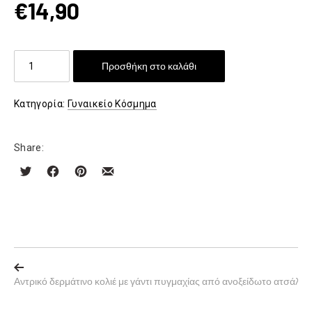
€
14,90
Ατσάλινη
Προσθήκη στο καλάθι
ασημένια
χειροπέδα
Κατηγορία:
Γυναικείο Κόσμημα
τύπου
Cartier
ποσότητα
Share:
Αντρικό δερμάτινο κολιέ με γάντι πυγμαχίας από ανοξείδωτο ατσάλι