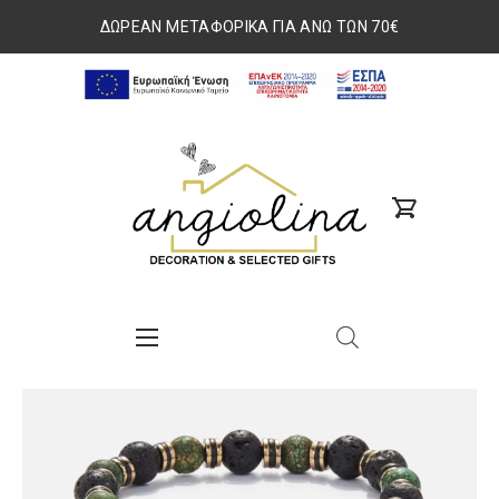
ΔΩΡΕΑΝ ΜΕΤΑΦΟΡΙΚΑ ΓΙΑ ΑΝΩ ΤΩΝ 70€
ΕΣΠΑ
2014-
www.angiolina.gr
2020
search
Nav
custom
Button
Button