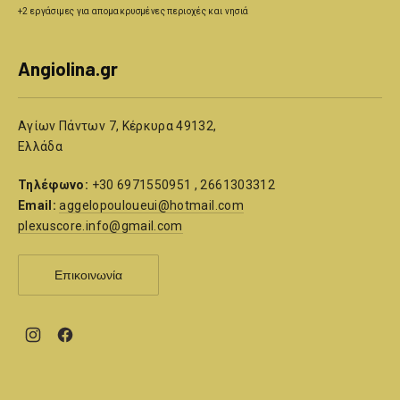
+2 εργάσιμες για απομακρυσμένες περιοχές και νησιά
Angiolina.gr
Αγίων Πάντων 7, Κέρκυρα 49132,
Ελλάδα
Τηλέφωνο:
+30 6971550951 , 2661303312
Email:
aggelopouloueui@hotmail.com
plexuscore.info@gmail.com
Επικοινωνία
New
New
Window
Window