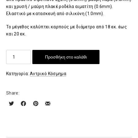
και χρυσή / μαύρη πλακέ ροδέλα αιματίτη (0.6mm).
Ελαστικό με κατασκευή από σιλικόνη (1.0mm).
Το μέγεθoς καλύπτει καρπούς με διάμετρο από 18 εκ. έως
και 20 εκ.
Χειροποίητο
Προσθήκη στο καλάθι
βραχιόλι
με
Κατηγορία:
Αντρικό Κόσμημα
ορυκτές
πέτρες
ποσότητα
Share: