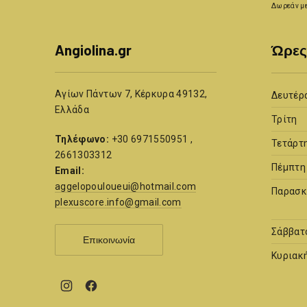
Δωρεάν με
Angiolina.gr
Ώρες
Αγίων Πάντων 7, Κέρκυρα 49132,
Δευτέρ
Ελλάδα
Τρίτη
Τηλέφωνο:
+30 6971550951 ,
Τετάρτ
2661303312
Πέμπτη
Email:
aggelopouloueui@hotmail.com
Παρασκ
plexuscore.info@gmail.com
Σάββατ
Επικοινωνία
Κυριακ
New
New