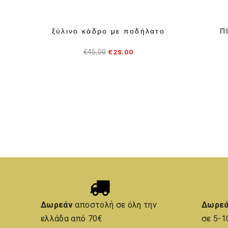
ξύλινο κάδρο με ποδήλατο
Π
€
29,00
€
45,00
Δωρεάν
αποστολή σε όλη την
Δωρε
ελλάδα από 70€
σε 5-1