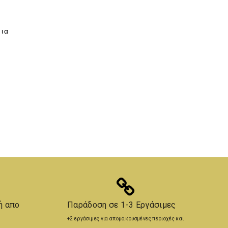
ια
ή απο
Παράδοση σε 1-3 Εργάσιμες
+2 εργάσιμες για απομακρυσμένες περιοχές και