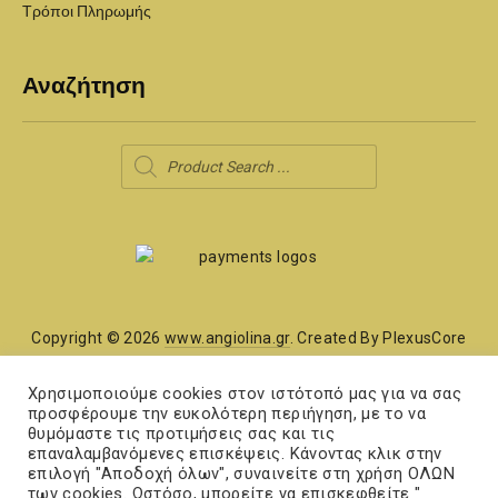
Τρόποι Πληρωμής
Αναζήτηση
Products
search
Copyright © 2026
www.angiolina.gr
. Created By PlexusCore
Χάρτης Ιστότοπου
Χρησιμοποιούμε cookies στον ιστότοπό μας για να σας
προσφέρουμε την ευκολότερη περιήγηση, με το να
θυμόμαστε τις προτιμήσεις σας και τις
Όροι και Προϋποθέσεις
επαναλαμβανόμενες επισκέψεις. Κάνοντας κλικ στην
επιλογή "Αποδοχή όλων", συναινείτε στη χρήση ΟΛΩΝ
των cookies. Ωστόσο, μπορείτε να επισκεφθείτε "