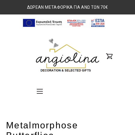
ΔΩΡΕΑΝ ΜΕΤΑΦΟΡΙΚΑ ΓΙΑ ΑΝΩ ΤΩΝ 70€
ΕΣΠΑ
2014-
www.angiolina.gr
2020
search
Nav
custom
Button
Button
Metalmorphose