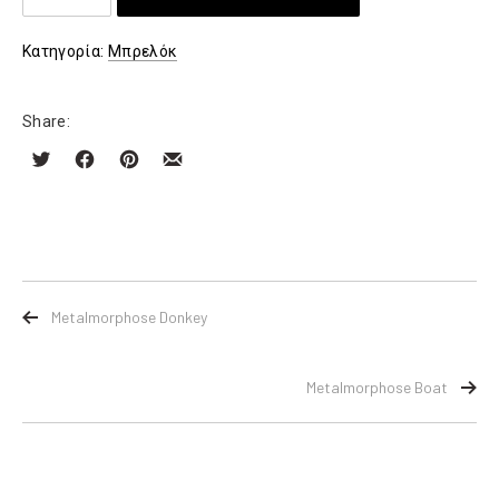
Butterflies
ποσότητα
Κατηγορία:
Μπρελόκ
Share:
Metalmorphose Donkey
Metalmorphose Boat