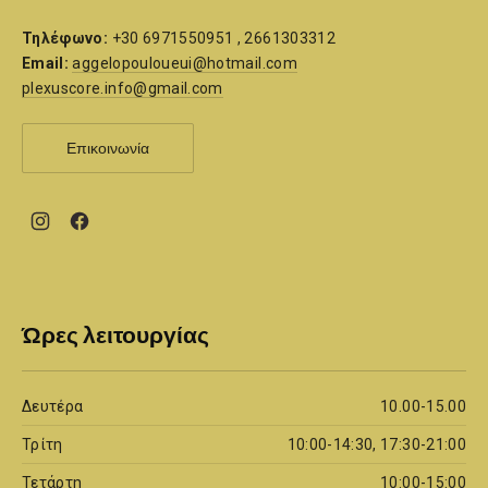
Τηλέφωνο:
+30 6971550951 , 2661303312
Email:
aggelopouloueui@hotmail.com
plexuscore.info@gmail.com
Επικοινωνία
New
New
Window
Window
Ώρες λειτουργίας
Δευτέρα
10.00-15.00
Τρίτη
10:00-14:30, 17:30-21:00
Τετάρτη
10:00-15:00