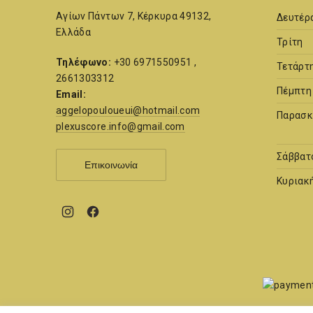
Αγίων Πάντων 7, Κέρκυρα 49132,
Δευτέρ
Ελλάδα
Τρίτη
Τηλέφωνο:
+30 6971550951 ,
Τετάρτ
2661303312
Πέμπτη
Email:
aggelopouloueui@hotmail.com
Παρασκ
plexuscore.info@gmail.com
Σάββατ
Επικοινωνία
Κυριακ
New
New
Window
Window