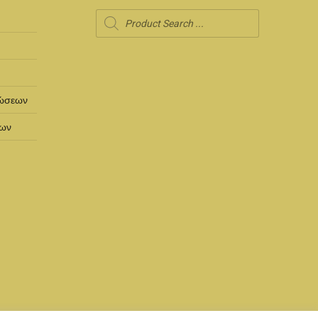
Products
search
ρώσεων
των