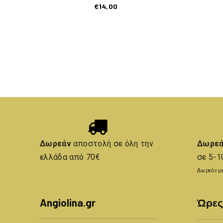
€
14,00
Δωρεάν
αποστολή σε όλη την
Δωρε
ελλάδα από 70€
σε 5-1
Δωρεάν με
Angiolina.gr
Ώρες