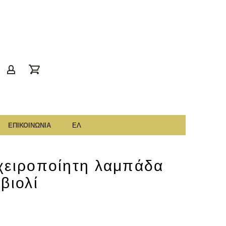
gr
account
ΕΠΙΚΟΙΝΩΝΙΑ
ΕΛ
χειροποίητη λαμπάδα
βιολί