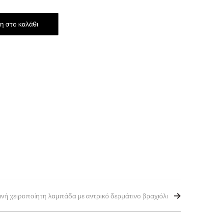
 στο καλάθι
νή χειροποίητη λαμπάδα με αντρικό δερμάτινο βραχιόλι