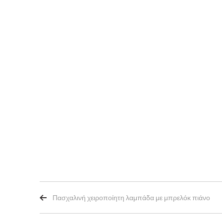
Πασχαλινή χειροποίητη λαμπάδα με μπρελόκ πιάνο