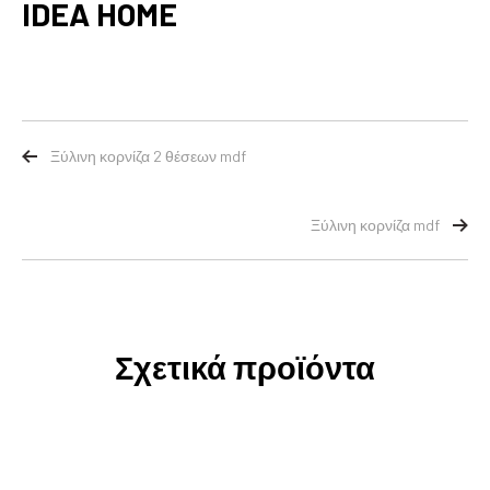
IDEA HOME
Ξύλινη κορνίζα 2 θέσεων mdf
Ξύλινη κορνίζα mdf
Σχετικά προϊόντα